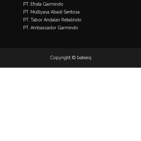
PT. Efrata Garmindo
PT. Multiyasa Abadi Sentosa
PT. Tabor Andalan Retailindo
PT. Ambassador Garmindo
Copyright © bateeq