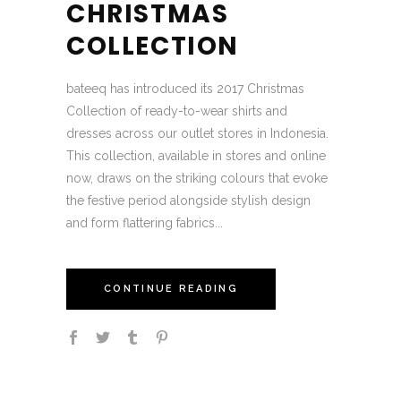
CHRISTMAS
COLLECTION
bateeq has introduced its 2017 Christmas
Collection of ready-to-wear shirts and
dresses across our outlet stores in Indonesia.
This collection, available in stores and online
now, draws on the striking colours that evoke
the festive period alongside stylish design
and form flattering fabrics...
CONTINUE READING