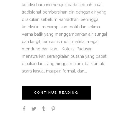
koleksi baru ini merujuk pada sebuah ritual
tradisional pembersihan diri dengan air yang
dilakukan sebelum Ramadhan. Sehingga,
koleksi ini menampilkan motif dan sekma
warna batik yang menggambarkan air, sungai
dan langit; termasuk motif matirta, mega
mendung dan ikan. Koleksi Padusan
menawarkan serangkaian busana yang dapat
dipakai dari siang hingga malam, baik untuk
acara kasual maupun formal, dan...
CONTINUE READING