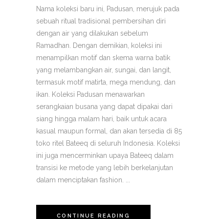
Nama koleksi baru ini, Padusan, merujuk pada
sebuah ritual tradisional pembersihan diri
dengan air yang dilakukan sebelum
Ramadhan. Dengan demikian, koleksi ini
menampilkan motif dan skema warna batik
yang melambangkan air, sungai, dan langit,
termasuk motif matirta, mega mendung, dan
ikan. Koleksi Padusan menawarkan
serangkaian busana yang dapat dipakai dari
siang hingga malam hari, baik untuk acara
kasual maupun formal, dan akan tersedia di 85
toko ritel Bateeq di seluruh Indonesia. Koleksi
ini juga mencerminkan upaya Bateeq dalam
transisi ke metode yang lebih berkelanjutan
dalam menciptakan fashion. ...
CONTINUE READING