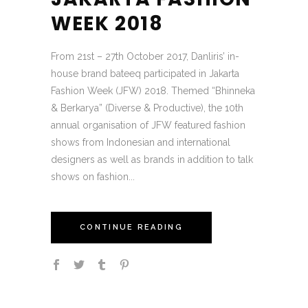
WEEK 2018
From 21st – 27th October 2017, Danliris’ in-
house brand bateeq participated in Jakarta
Fashion Week (JFW) 2018. Themed “Bhinneka
& Berkarya” (Diverse & Productive), the 10th
annual organisation of JFW featured fashion
shows from Indonesian and international
designers as well as brands in addition to talk
shows on fashion...
CONTINUE READING