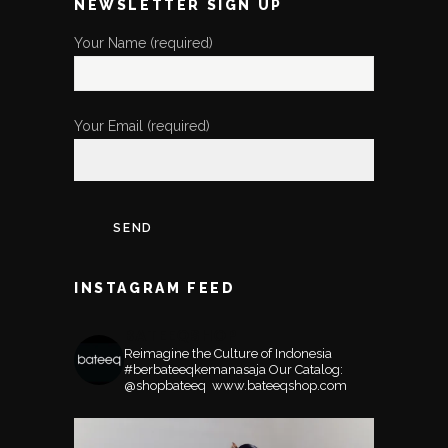
NEWSLETTER SIGN UP
Your Name (required)
Your Email (required)
INSTAGRAM FEED
BATEEQSHOP
Reimagine the Culture of Indonesia
#berbateeqkemanasaja
Our Catalog:
@shopbateeq ⁣⁣⁣⁣
www.bateeqshop.com