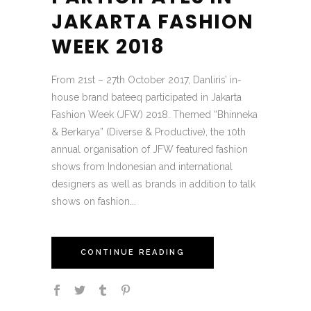
JAKARTA FASHION
WEEK 2018
From 21st – 27th October 2017, Danliris’ in-
house brand bateeq participated in Jakarta
Fashion Week (JFW) 2018. Themed “Bhinneka
& Berkarya” (Diverse & Productive), the 10th
annual organisation of JFW featured fashion
shows from Indonesian and international
designers as well as brands in addition to talk
shows on fashion...
CONTINUE READING