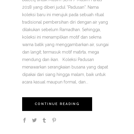
2018 yang diberi judul “Padusan”. Nama
koleksi baru ini merujuk pada sebuah ritual
tradisional pembersihan diri dengan air yang
dilakukan sebelum Ramadhan. Sehingga,
koleksi ini menampilkan motif dan sekma
warna batik yang menggambarkan air, sungai
dan langit; termasuk motif matirta, mega
mendung dan ikan. Koleksi Padusan
menawarkan serangkaian busana yang dapat
dipakai dari siang hingga malam, baik untuk
acara kasual maupun formal, dan...
CONTINUE READING