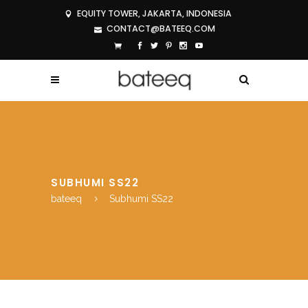
EQUITY TOWER, JAKARTA, INDONESIA
CONTACT@BATEEQ.COM
SUBHUMI SS22
bateeq
Subhumi SS22